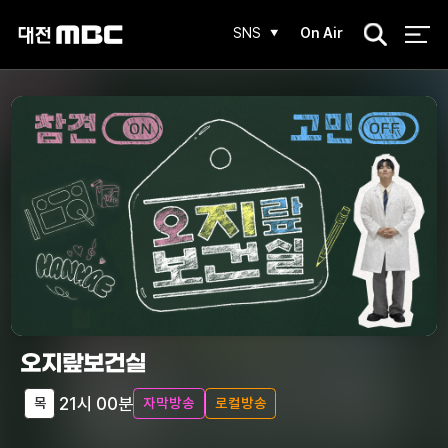
검
SNS
On Air
색
오지랖보건실
21시 00분
목
자막방송
로컬방송