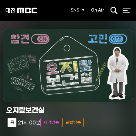
검
SNS
On Air
색
오지랖보건실
21시 00분
목
자막방송
로컬방송