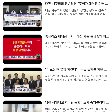
대전 서구의회 청년의원 "무허가 예식장 피해 대책 마련해야"
대전 서구의회 청년의원들이 공연장 용도로 건축 허
가를 받고, 사용승인을 받지 않은 건축물에서 예식장
영업을 하다 적발된 사안과 관련해 이용자들의 피해
대책 마련을 촉구했습니다.이들은 "이미 결혼...
홈플러스 재개장 나서⋯대전·세종·충남 5개 지점 임시 영업
파산 위기로 지난달 13일부터휴업에 나섰던 홈플러
스가 2천억 원 규모의 긴급 운영자금을 확보하면서
오늘부터 전국 67개 매장 영업을 다시 시작합니다.
대전 가오점과 유성점, 세종점,충남 논산점과 보령...
"어르신 뼈·영양 지킨다"...우유·유제품 지원 사업 순항
국산 우유의 가치를 홍보하고 소비를 촉진하기 위해
설립된 우유자조금관리위원회와 농협경제지주 등이
함께 추진하는 어르신 우유·유제품 지원 충청권 사업
현장 점검이 대전 대덕구노인종합복지관서 진...
당진 서해대교 지나던 공항버스가 중앙분리대 추돌⋯3명 경상
어제 오후 7시쯤, 당진시 신평면 서해안고속도로 상