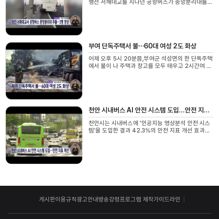
행선 서해대교를 지나던 공항버스가 중앙분리대를
들이받는 사고가 났습니다.이 사고로 버스에 타고 있
던 승객 18명 가운데 3명이 경상을 입어 병원으로...
부여 단독주택서 불⋯60대 여성 2도 화상
어제 오후 5시 20분쯤,부여군 석성면의 한 단독주택
에서 불이 나 주택과 창고를 모두 태우고 2시간여 만
에 꺼졌습니다.또 주택에 홀로 거주하던 60대 여성
이 양팔에2도 화상을 입어 병원으로 옮겨졌습니다...
천안 시내버스 AI 안전 시스템 도입...안전 지표 개선
천안시는 시내버스에 '인공지능 영상분석 안전 시스
템'을 도입한 결과 42.3%의 안전 지표 개선 효과를
거뒀다고 밝혔습니다.이는 지난해 9월 시내버스
200대에 AI영상분석 안전 시스템을 도입해 졸음운
전,...
게시판이용규칙
광고안내
방송강령
프로그램 제작가이드라인