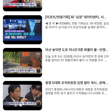
많이 모이는 곳과 폭염 취약계층이 거주하는 ...
[리포트/연중기획] AI '심장' 데이터센터, 사활 거는 이유는?
◀ 앵 커 ▶대전MBC 연중 기획보도 'AI 대전환, 일상
을 바꾸다' 순서입니다.인공지능을 실제로 움직이게
하는 '보이지 않는 심장', 바로 'AI 데이터센터'입니
다.AI가 국가 경쟁력을 좌우하면서 세계적인 유...
아산 송악면 도로 지나던 5톤 화물차 불⋯인명피해 없어
오늘 오후 5시 20분쯤,아산시 송악면의 한 왕복 2차
로를 달리던 5t 화물차에서 불이 나 차량을 모두 태
운 뒤30여 분 만에 꺼졌습니다.50대 운전자는 갓길
에 차를 세운 뒤 대피해인명피해는 없었으며, 경찰...
충청 U대회 조직위원장 임명 절차 개시…문체부, 후보 추천 요청
2027 충청유니버시아드대회의 새로운 조직위원장
임명을 위한 공식 절차가 시작됐습니다.U대회 조직
위원회에 따르면 충청 U대회 공동 개최도시 4곳이
염홍철전 대전시장을 새로운 조직위원장 후보로 추
천...