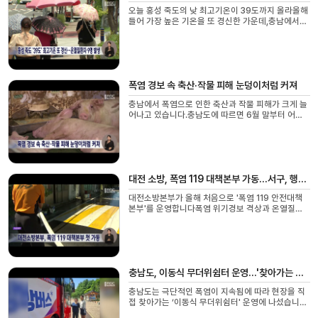
오늘 홍성 죽도의 낮 최고기온이 39도까지 올라올해
들어 가장 높은 기온을 또 경신한 가운데,충남에서는
온열질환자 9명이 발생했습니다.대전과 세종, 보령
일부 섬 지역을 제외한충남 전역에 폭염경보가...
폭염 경보 속 축산·작물 피해 눈덩이처럼 커져
충남에서 폭염으로 인한 축산과 작물 피해가 크게 늘
어나고 있습니다.충남도에 따르면 6월 말부터 어제
까지 축산농가 308가구에서 6만3천여 마리의 돼지
와 닭 등이 더위를 이기지 못하고 폐사한 것으로 집...
대전 소방, 폭염 119 대책본부 가동...서구, 행정복지센터 개방
대전소방본부가 올해 처음으로 '폭염 119 안전대책
본부'를 운영합니다폭염 위기경보 격상과 온열질환
자 증가에 대응해 대책본부를 꾸리고 지역 소방력을
유기적으로 구성해 폭염 취약지역 예찰과 현장 밀...
충남도, 이동식 무더위쉼터 운영...'찾아가는 냉방 버스'
충남도는 극단적인 폭염이 지속됨에 따라 현장을 직
접 찾아가는 ‘이동식 무더위쉼터' 운영에 나섰습니다.
냉방 버스는 지역축제, 관광지, 전통시장 등 사람이