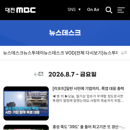
검
SNS
On Air
색
뉴스데스크
뉴스데스크
뉴스투데이
뉴스데스크 VOD(전체 다시보기)
뉴스투데이 V
2026.8.7 - 금요일
[리포트]일반 시민에 기업까지..폭염 대응 총력
◀ 앵 커 ▶오늘, 절기상 입추가 무색할 정도로극한
폭염이 절정에 달했는데요.사람의 목숨까지 위협하
는 살인적인 더위가 기승을 부리자 일반 시민과 민간
기업까지폭염 피해를 막기 위해 팔을 걷어붙였습...
홍성 죽도 '39도' 올 들어 최고기온 또 경신⋯온열질환자 9명