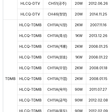
HLCQ-DTV
CH51(공주)
20W
2012.06.26
HLCQ-DTV
CH46(청양)
20W
2014.11.25
HLCQ-TDMB
CH11A(식장)
2KW
2007.11.16
HLCQ-TDMB
CH11A(흑성)
1KW
2013.12.26
HLCQ-TDMB
CH11A(계룡)
2KW
2008.01.25
HLCQ-TDMB
CH11A(원효)
1KW
2008.01.22
HLCQ-TDMB
CH11A(우암)
2KW
2008.01.18
TDMB
HLCQ-TDMB
CH11A(가엽)
2KW
2008.01.15
HLCQ-TDMB
CH11A(옥마)
90W
2011.07.27
HLCQ-TDMB
CH11A(금적)
90W
2012.02.08
HLCQ-TDMB
CH11A(용두)
90W
2012.02.09