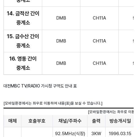
14. 금적산 간이
DMB
CH11A
9
중계소
15. 금수산 간이
DMB
CH11A
9
중계소
16. 영동 간이
DMB
CH11A
9
중계소
대전MBC TV/RADIO 가시청 구역도 안내 표
매체
호출부호
채널/주파수
출력
방송개시일
92.5MHz(식장)
3KW
1996.03.15