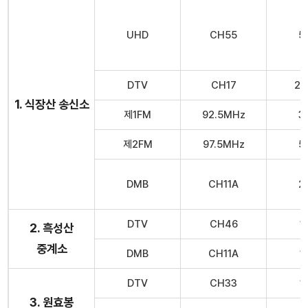
UHD
CH55
5
DTV
CH17
2.
1. 식장산 송신소
제1FM
92.5MHz
3
제2FM
97.5MHz
5
DMB
CH11A
2
DTV
CH46
1
2. 흑성산
중계소
DMB
CH11A
1
DTV
CH33
1
3. 원효봉