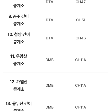
DTV
CH47
9
중계소
9. 공주 간이
DTV
CH51
2
중계소
10. 청양 간이
DTV
CH46
2
중계소
11. 우암산
DMB
CH11A
2
중계소
12. 가엽산
DMB
CH11A
2
중계소
13. 용두산 간이
DMB
CH11A
9
중계소