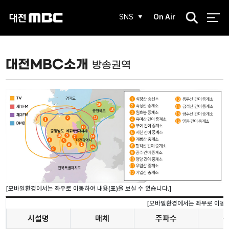
검
SNS
On Air
색
대전MBC소개
방송권역
시설명
매체
주파수