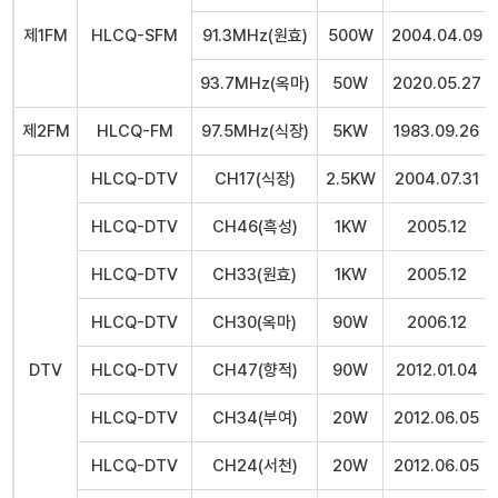
제1FM
HLCQ-SFM
91.3MHz(원효)
500W
2004.04.09
93.7MHz(옥마)
50W
2020.05.27
제2FM
HLCQ-FM
97.5MHz(식장)
5KW
1983.09.26
HLCQ-DTV
CH17(식장)
2.5KW
2004.07.31
HLCQ-DTV
CH46(흑성)
1KW
2005.12
HLCQ-DTV
CH33(원효)
1KW
2005.12
HLCQ-DTV
CH30(옥마)
90W
2006.12
DTV
HLCQ-DTV
CH47(향적)
90W
2012.01.04
HLCQ-DTV
CH34(부여)
20W
2012.06.05
HLCQ-DTV
CH24(서천)
20W
2012.06.05