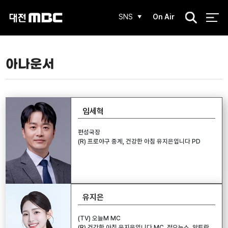
검
SNS
On Air
색
아나운서
임세혁
편성국장
(R) 프로야구 중계, 건강한 아침 유지은입니다 PD
유지은
(TV) 오늘M MC
(R) 건강한 아침 유지은입니다 MC, 정오뉴스, 알토란