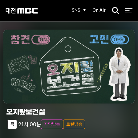
검
SNS
On Air
색
오지랖보건실
21시 00분
목
자막방송
로컬방송