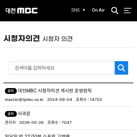
검
SNS
On Air
색
시청자의견
시청자 의견
대전MBC 시청자의견 게시판 운영원칙
공지
master@tjmbc.co.kr
2024-06-04
14702
사과문
공지
관리자
2026-05-26
7047
일요일 밤 22:00분 스포왕 고영배