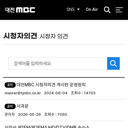
검
SNS
On Air
색
시청자의견
시청자 의견
대전MBC 시청자의견 게시판 운영원칙
공지
master@tjmbc.co.kr
2024-06-04
14703
사과문
공지
관리자
2026-05-26
7050
식장산 제1FM/제2FM/UHD/DTV/DMB 송신소