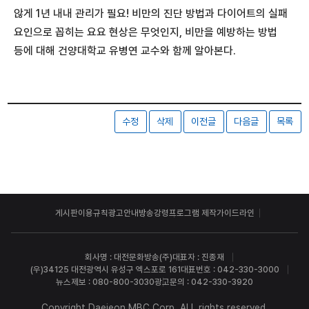
않게 1년 내내 관리가 필요! 비만의 진단 방법과 다이어트의 실패
요인으로 꼽히는 요요 현상은 무엇인지, 비만을 예방하는 방법
등에 대해 건양대학교 유병연 교수와 함께 알아본다.
수정
삭제
이전글
다음글
목록
게시판이용규칙
광고안내
방송강령
프로그램 제작가이드라인
회사명 : 대전문화방송(주)
대표자 : 진종재
(우)34125 대전광역시 유성구 엑스포로 161
대표번호 : 042-330-3000
뉴스제보 : 080-800-3030
광고문의 : 042-330-3920
Copyright Daejeon MBC Corp. ALL rights reserved.