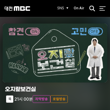
검
SNS
On Air
색
오지랖보건실
21시 00분
목
자막방송
로컬방송