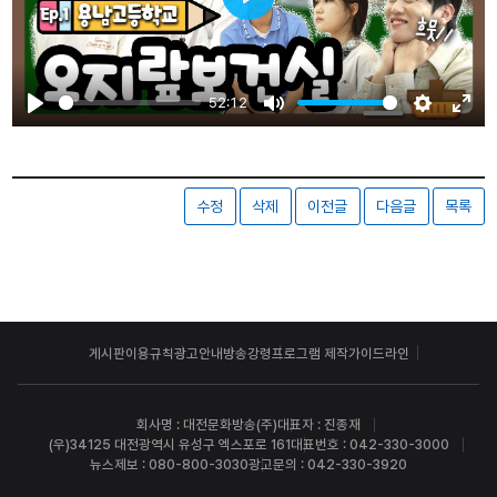
Play
52:12
Play
Mute
Settings
Ente
fulls
수정
삭제
이전글
다음글
목록
게시판이용규칙
광고안내
방송강령
프로그램 제작가이드라인
회사명 : 대전문화방송(주)
대표자 : 진종재
(우)34125 대전광역시 유성구 엑스포로 161
대표번호 : 042-330-3000
뉴스제보 : 080-800-3030
광고문의 : 042-330-3920