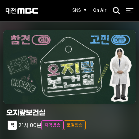
검
SNS
On Air
색
오지랖보건실
21시 00분
목
자막방송
로컬방송