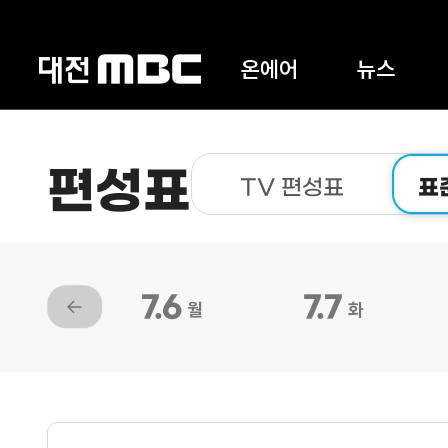
온에어
뉴스
편성표
TV 편성표
표
7.6
7.7
월
화