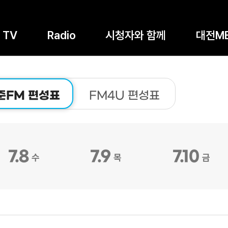
TV
Radio
시청자와 함께
대전M
준FM 편성표
FM4U 편성표
7.8
7.9
7.10
수
목
금