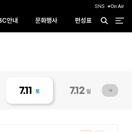
SNS
On Air
BC안내
문화행사
편성표
검
색
7.11
7.12
토
일