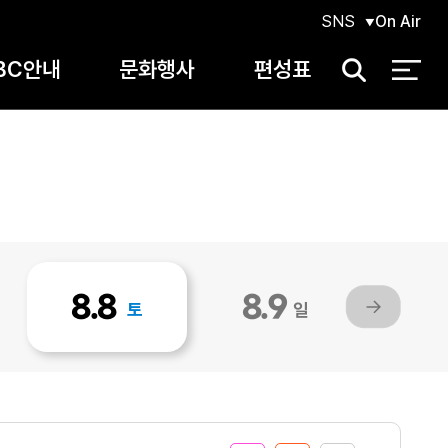
SNS
On Air
BC안내
문화행사
편성표
검
색
8.8
8.9
토
일