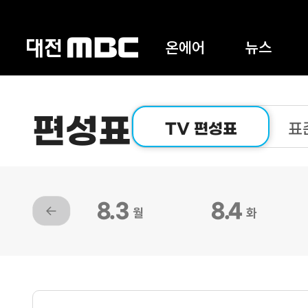
온에어
뉴스
편성표
TV 편성표
표
8.3
8.4
월
화