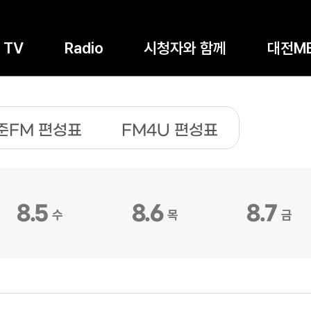
TV
Radio
시청자와 함께
대전M
준FM 편성표
FM4U 편성표
8.5
8.6
8.7
수
목
금