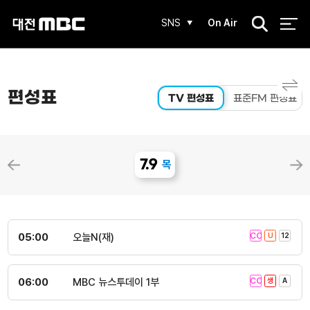
검
SNS
On Air
색
편성표
TV 편성표
표준FM 편성표
7.9
목
05:00
오늘N(재)
06:00
MBC 뉴스투데이 1부