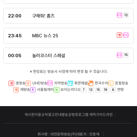
22:00
구해줘! 홈즈
23:45
MBC 뉴스 25
00:05
놀러코스터 스페셜
※ 편성표는 방송사 사정에 따라 변경 될 수 있습니다.
생방송
UHD방송
자막방송
화면해설
한국수어
로컬방송
재방송
서울릴레이
보이는라디오
연령
게시판이용규칙
광고안내
방송강령
프로그램 제작가이드라인
회사명 : 대전문화방송(주)
대표자 : 진종재