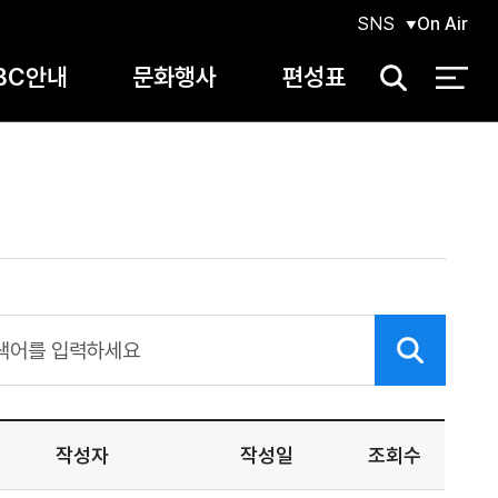
SNS
On Air
BC안내
문화행사
편성표
검
색
작성자
작성일
조회수