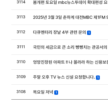
3114
봄개편 토요일 mbc뉴스투데이 확대편성 
3113
2025년 3월 3일 춘하계 대전MBC 제1FM
3112
다큐멘터리 장날 4부 관련 문의
1
3111
국민의 세금으로 큰 소리 뻥뻥치는 관공서의
3110
엉망진창된 아파트 !! 나 몰라라 하는 신용
3109
주말 오후 TV 뉴스 신설 요청합니다.
1
3108
목요일 저녁
1