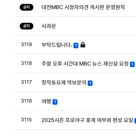
대전MBC 시청자의견 게시판 운영원칙
공지
사과문
공지
3119
부탁드립니다.
1
3118
주말 오후 시간대 MBC 뉴스 재신설 요청
1
3117
창작동요제 악보문의
1
3116
여행
1
3115
2025시즌 프로야구 중계 여부와 편성 요일