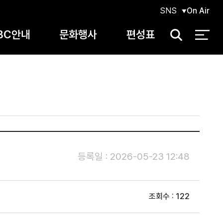
SNS
On Air
BC안내
문화행사
편성표
검
색
등록일 : 2026-05-23 12:48
조회수 : 122