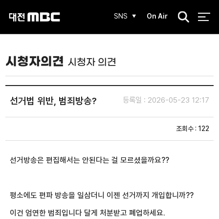
검
SNS
On Air
색
시청자의견
시청자 의견
선거법 위반, 범죄방송?
등록일 : 2026-05-23 12:17
조회수 : 122
선거방송은 편집해서는 안된다는 걸 모르셨을까요??
평소에도 편파 방송을 일삼더니 이젠 선거까지 개입합니까??
이건 엄연한 범죄입니다 달게 처분받고 폐업하세요.