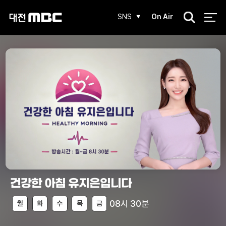
검
SNS
On Air
색
건강한 아침 유지은입니다
08시 30분
월
화
수
목
금