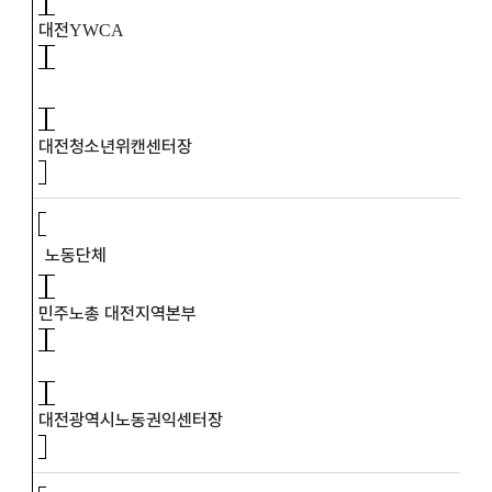
대전
YWCA
대전청소년위캔센터장
노동단체
민주노총 대전지역본부
대전광역시노동권익센터장