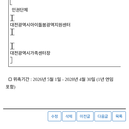
인권단체
대전광역시아이돌봄광역지원센터
대전광역시가족센터장
□
위촉기간
년
월
일
년
월
일
년 연임
: 2026
5
1
- 2028
4
30
(1
포함
)
수정
삭제
이전글
다음글
목록