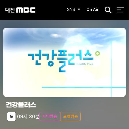
검
SNS
On Air
색
건강플러스
09시 30분
토
자막방송
로컬방송