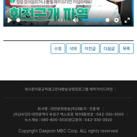
43:11
Play
Mute
Settings
Ente
fulls
수정
삭제
이전글
다음글
목록
게시판이용규칙
광고안내
방송강령
프로그램 제작가이드라인
회사명 : 대전문화방송(주)
대표자 : 진종재
(우)34125 대전광역시 유성구 엑스포로 161
대표번호 : 042-330-3000
뉴스제보 : 080-800-3030
광고문의 : 042-330-3920
Copyright Daejeon MBC Corp. ALL rights reserved.