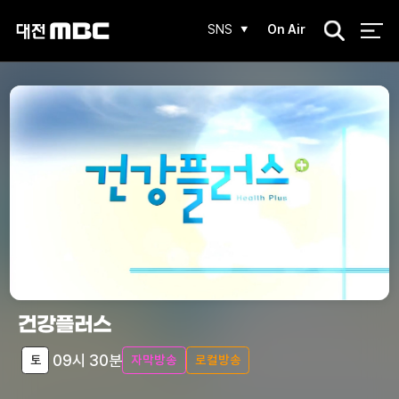
검
SNS
On Air
색
건강플러스
09시 30분
토
자막방송
로컬방송