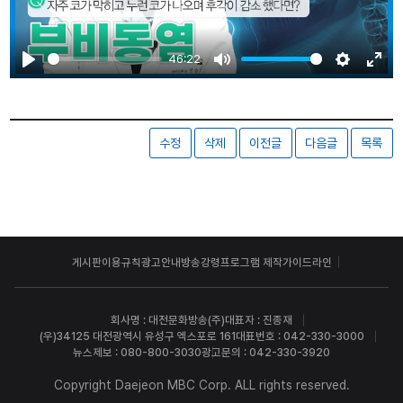
46:22
Play
Mute
Settings
Ente
fulls
수정
삭제
이전글
다음글
목록
게시판이용규칙
광고안내
방송강령
프로그램 제작가이드라인
회사명 : 대전문화방송(주)
대표자 : 진종재
(우)34125 대전광역시 유성구 엑스포로 161
대표번호 : 042-330-3000
뉴스제보 : 080-800-3030
광고문의 : 042-330-3920
Copyright Daejeon MBC Corp. ALL rights reserved.