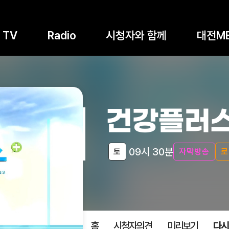
TV
Radio
시청자와 함께
대전M
건강플러
09시 30분
토
자막방송
로
홈
시청자의견
미리보기
다시