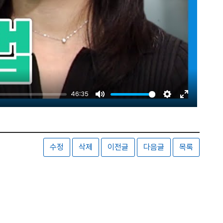
46:35
Mute
Settings
Enter
fullscreen
수정
삭제
이전글
다음글
목록