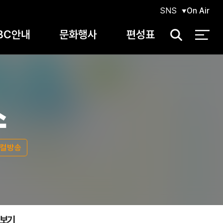
SNS
On Air
BC안내
문화행사
편성표
검
색
스
컬방송
보기