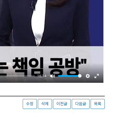
16:14
Mute
Settings
Enter
fullscreen
수정
삭제
이전글
다음글
목록