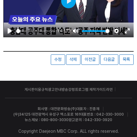
Play
14:11
Play
Mute
Settings
Ente
fulls
수정
삭제
이전글
다음글
목록
게시판이용규칙
광고안내
방송강령
프로그램 제작가이드라인
회사명 : 대전문화방송(주)
대표자 : 진종재
(우)34125 대전광역시 유성구 엑스포로 161
대표번호 : 042-330-3000
뉴스제보 : 080-800-3030
광고문의 : 042-330-3920
Copyright Daejeon MBC Corp. ALL rights reserved.