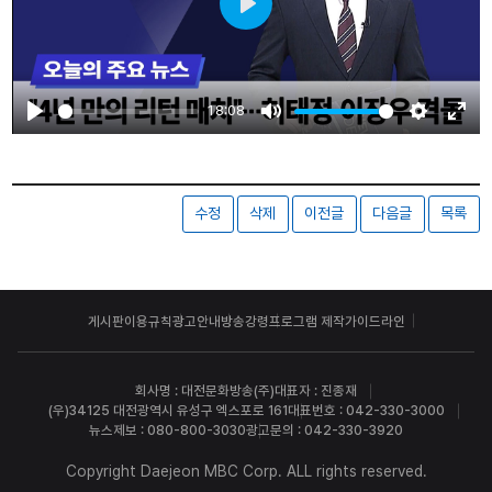
Play
18:08
Play
Mute
Settings
Ente
fulls
수정
삭제
이전글
다음글
목록
게시판이용규칙
광고안내
방송강령
프로그램 제작가이드라인
회사명 : 대전문화방송(주)
대표자 : 진종재
(우)34125 대전광역시 유성구 엑스포로 161
대표번호 : 042-330-3000
뉴스제보 : 080-800-3030
광고문의 : 042-330-3920
Copyright Daejeon MBC Corp. ALL rights reserved.