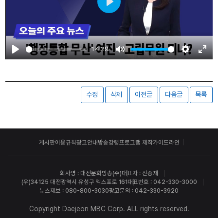
Play
14:29
Play
Mute
Settings
Ente
fulls
수정
삭제
이전글
다음글
목록
게시판이용규칙
광고안내
방송강령
프로그램 제작가이드라인
회사명 : 대전문화방송(주)
대표자 : 진종재
(우)34125 대전광역시 유성구 엑스포로 161
대표번호 : 042-330-3000
뉴스제보 : 080-800-3030
광고문의 : 042-330-3920
Copyright Daejeon MBC Corp. ALL rights reserved.