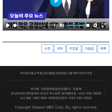
Play
12:50
Play
Mute
Settings
Ente
fulls
수정
삭제
이전글
다음글
목록
게시판이용규칙
광고안내
방송강령
프로그램 제작가이드라인
회사명 : 대전문화방송(주)
대표자 : 진종재
(우)34125 대전광역시 유성구 엑스포로 161
대표번호 : 042-330-3000
뉴스제보 : 080-800-3030
광고문의 : 042-330-3920
Copyright Daejeon MBC Corp. ALL rights reserved.