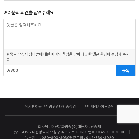
여러분의 의견을 남겨주세요
※ 댓글 작성시 상대방에 대한 배려와 책임을 담아 깨끗한 댓글 환경에 동참해 주세
요.
등록
0/
300
게시판이용규칙
광고안내
방송강령
프로그램 제작가이드라인
회사명 : 대전문화방송(주)
대표자 : 진종재
(우)34125 대전광역시 유성구 엑스포로 161
대표번호 : 042-330-3000
뉴스제보 : 080-800-3030
광고문의 : 042-330-3920