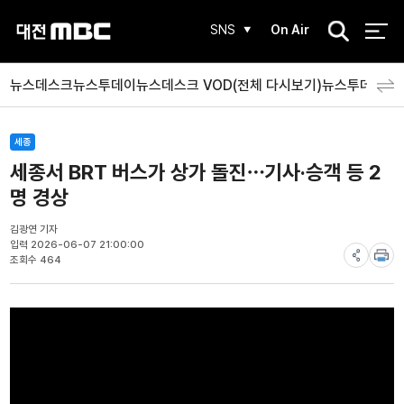
검
SNS
On Air
색
뉴스데스크
뉴스투데이
뉴스데스크 VOD(전체 다시보기)
뉴스투데이 V
세종
세종서 BRT 버스가 상가 돌진⋯기사·승객 등 2
명 경상
김광연 기자
입력 2026-06-07 21:00:00
조회수 464