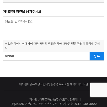
여러분의 의견을 남겨주세요
※ 댓글 작성시 상대방에 대한 배려와 책임을 담아 깨끗한 댓글 환경에 동참해 주세
요.
등록
0/
300
게시판이용규칙
광고안내
방송강령
프로그램 제작가이드라인
회사명 : 대전문화방송(주)
대표자 : 진종재
(우)34125 대전광역시 유성구 엑스포로 161
대표번호 : 042-330-3000