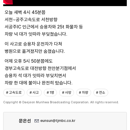
오늘 새벽 4시 45분쯤
서천~공주고속도로 서천방향
서공주IC 인근에서 승용차와 25t 화물차 등
차량 넉 대가 잇따라 부딪쳤습니다.
이 사고로 승용차 운전자가 다쳐
병원으로 옮겨졌지만 숨졌습니다.
어제 오후 5시 50분쯤에도
경부고속도로 대전방향 천안분기점에서
승용차 석 대가 잇따라 부딪치면서
차량 한 대에 불이나 완전히 탔습니다.
# 고속도로
# 사고
# 1명
# 사망
# 차량
# 전소
Copyright © Daejeon Munhwa Broadcasting Corporation. All rights reserved.
문은선
eunsun@tjmbc.co.kr