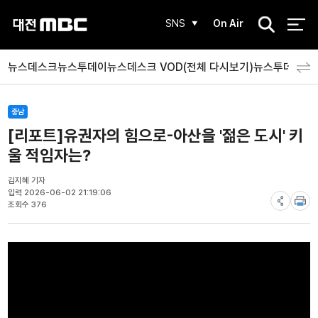
검
SNS
On Air
색
뉴스데스크
뉴스투데이
뉴스데스크 VOD(전체 다시보기)
뉴스투데이 V
충남
[리포트]유권자의 힘으로-아산을 '젊은 도시' 키
울 적임자는?
김지혜 기자
입력 2026-06-02 21:19:06
조회수 376