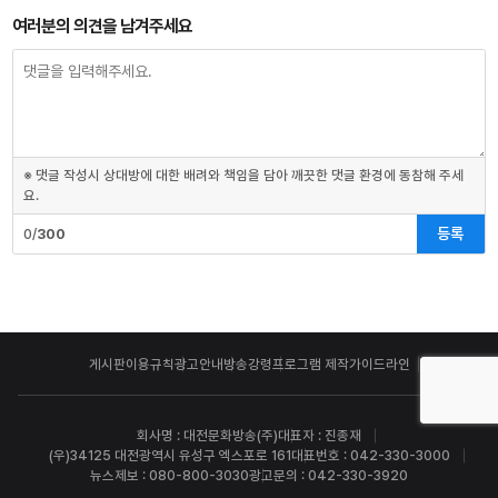
여러분의 의견을 남겨주세요
※ 댓글 작성시 상대방에 대한 배려와 책임을 담아 깨끗한 댓글 환경에 동참해 주세
요.
등록
0/
300
게시판이용규칙
광고안내
방송강령
프로그램 제작가이드라인
회사명 : 대전문화방송(주)
대표자 : 진종재
(우)34125 대전광역시 유성구 엑스포로 161
대표번호 : 042-330-3000
뉴스제보 : 080-800-3030
광고문의 : 042-330-3920