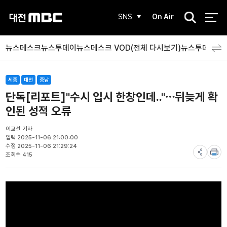
검
SNS
On Air
색
뉴스데스크
뉴스투데이
뉴스데스크 VOD(전체 다시보기)
뉴스투데이 V
세종
대전
충남
단독[리포트]"수시 입시 한창인데.."⋯뒤늦게 확
인된 성적 오류
이교선 기자
입력 2025-11-06 21:00:00
수정 2025-11-06 21:29:24
조회수 415