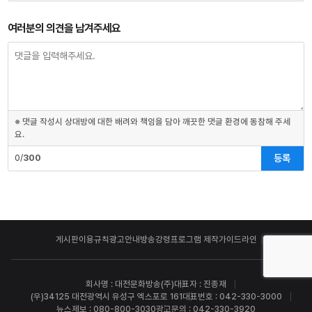
여러분의 의견을 남겨주세요
※ 댓글 작성시 상대방에 대한 배려와 책임을 담아 깨끗한 댓글 환경에 동참해 주세
요.
등록
0/
300
게시판이용규칙
광고안내
방송강령
프로그램 제작가이드라인
회사명 : 대전문화방송(주)
대표자 : 진종재
(우)34125 대전광역시 유성구 엑스포로 161
대표번호 : 042-330-3000
뉴스제보 : 080-800-3030
광고문의 : 042-330-3920