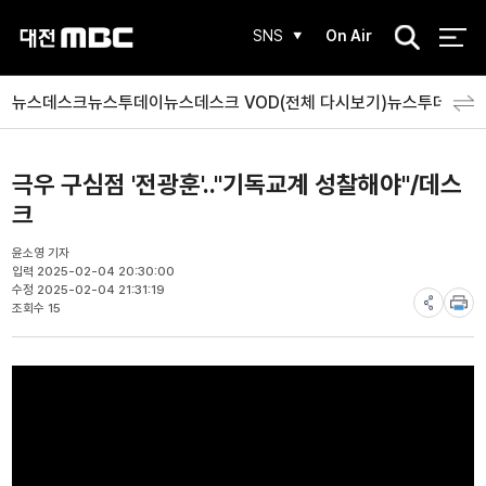
검
SNS
On Air
색
뉴스데스크
뉴스투데이
뉴스데스크 VOD(전체 다시보기)
뉴스투데이 V
극우 구심점 '전광훈'.."기독교계 성찰해야"/데스
크
윤소영 기자
입력 2025-02-04 20:30:00
수정 2025-02-04 21:31:19
조회수 15