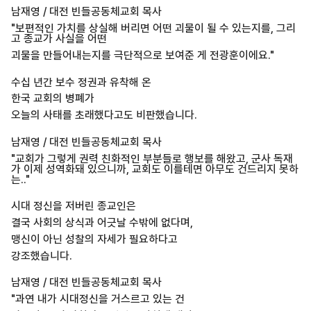
남재영 / 대전 빈들공동체교회 목사
"보편적인 가치를 상실해 버리면 어떤 괴물이 될 수 있는지를, 그리
고 종교가 사실을 어떤
괴물을 만들어내는지를 극단적으로 보여준 게 전광훈이에요."
수십 년간 보수 정권과 유착해 온
한국 교회의 병폐가
오늘의 사태를 초래했다고도 비판했습니다.
남재영 / 대전 빈들공동체교회 목사
"교회가 그렇게 권력 친화적인 부분들로 행보를 해왔고, 군사 독재
가 이제 성역화돼 있으니까, 교회도 이를테면 아무도 건드리지 못하
는.."
시대 정신을 저버린 종교인은
결국 사회의 상식과 어긋날 수밖에 없다며,
맹신이 아닌 성찰의 자세가 필요하다고
강조했습니다.
남재영 / 대전 빈들공동체교회 목사
"과연 내가 시대정신을 거스르고 있는 건