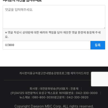
여러분의 의견을 남겨주세요
※ 댓글 작성시 상대방에 대한 배려와 책임을 담아 깨끗한 댓글 환경에 동참해 주세
요.
등록
0/
300
게시판이용규칙
광고안내
방송강령
프로그램 제작가이드라인
회사명 : 대전문화방송(주)
대표자 : 진종재
(우)34125 대전광역시 유성구 엑스포로 161
대표번호 : 042-330-3000
뉴스제보 : 080-800-3030
광고문의 : 042-330-3920
Copyright Daejeon MBC Corp. ALL rights reserved.