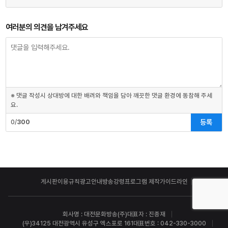
여러분의 의견을 남겨주세요
※ 댓글 작성시 상대방에 대한 배려와 책임을 담아 깨끗한 댓글 환경에 동참해 주세
요.
등록
0/
300
게시판이용규칙
광고안내
방송강령
프로그램 제작가이드라인
회사명 : 대전문화방송(주)
대표자 : 진종재
(우)34125 대전광역시 유성구 엑스포로 161
대표번호 : 042-330-3000