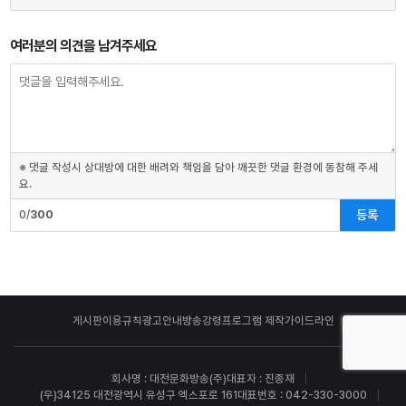
여러분의 의견을 남겨주세요
※ 댓글 작성시 상대방에 대한 배려와 책임을 담아 깨끗한 댓글 환경에 동참해 주세
요.
등록
0/
300
게시판이용규칙
광고안내
방송강령
프로그램 제작가이드라인
회사명 : 대전문화방송(주)
대표자 : 진종재
(우)34125 대전광역시 유성구 엑스포로 161
대표번호 : 042-330-3000