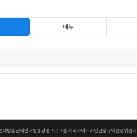
메뉴
안내
방송권역안내
방송강령
프로그램 제작가이드라인
편성규약
편성위원회