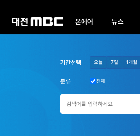
온에어
뉴스
기간선택
오늘
7일
1개월
분류
전체