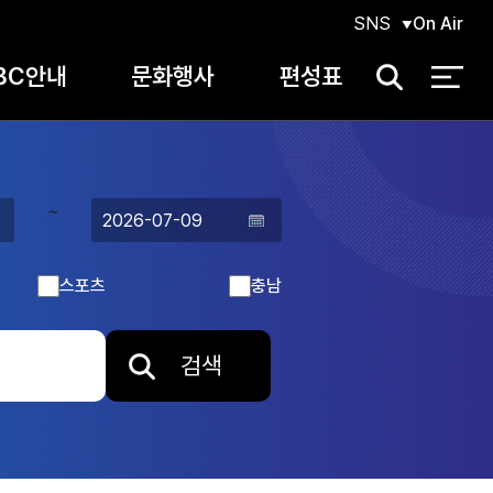
SNS
On Air
BC안내
문화행사
편성표
검
색
~
스포츠
충남
검색