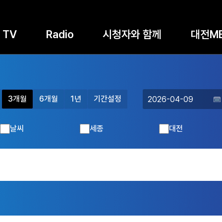
TV
Radio
시청자와 함께
대전M
3개월
6개월
1년
기간설정
날씨
세종
대전