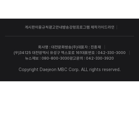
게시판이용규칙
광고안내
방송강령
프로그램 제작가이드라인
회사명 : 대전문화방송(주)
대표자 : 진종재
(우)34125 대전광역시 유성구 엑스포로 161
대표번호 : 042-330-3000
뉴스제보 : 080-800-3030
광고문의 : 042-330-3920
Copyright Daejeon MBC Corp. ALL rights reserved.