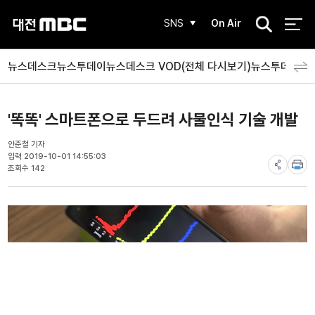
검
SNS
On Air
색
뉴스데스크
뉴스투데이
뉴스데스크 VOD(전체 다시보기)
뉴스투데이 V
'똑똑' 스마트폰으로 두드려 사물인식 기술 개발
안준철 기자
입력 2019-10-01 14:55:03
조회수 142